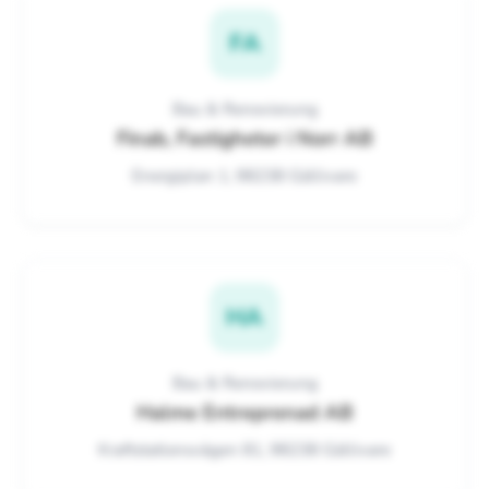
FA
Bau & Renovierung
Finab, Fastigheter i Norr AB
Energiplan 1, 98238 Gällivare
HA
Bau & Renovierung
Halme Entreprenad AB
Kraftstationsvägen 81, 98238 Gällivare