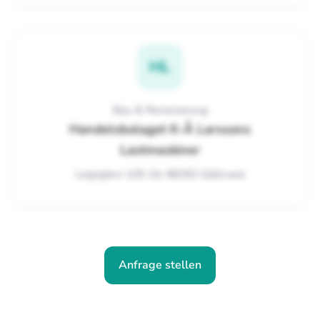
HL
Bau & Renovierung
Handelsbolaget K-Å Larssons
Lastmaskiner
Leipojärvi 105 24, 98292 Gällivare
Anfrage stellen