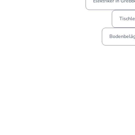
Elektriker in Greb
Tischle
Bodenbeläg