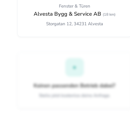
Fenster & Türen
Alvesta Bygg & Service AB
(18 km)
Storgatan 12, 34231 Alvesta
+
Keinen passenden Betrieb dabei?
Stelle jetzt kostenlos deine Anfrage.