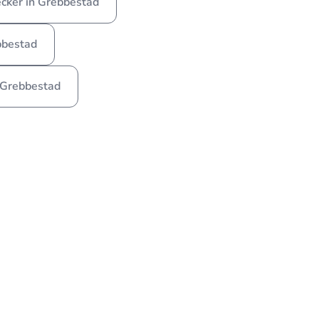
cker in Grebbestad
bbestad
n Grebbestad