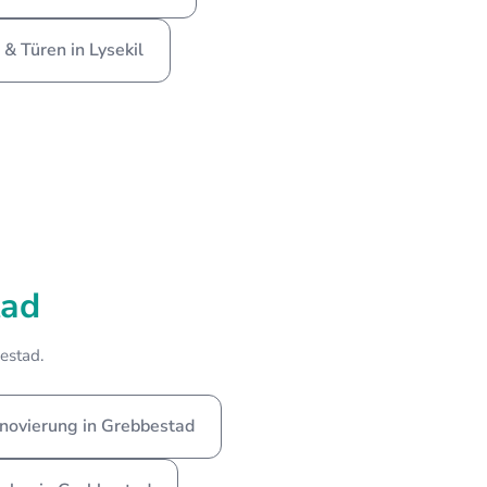
 & Türen in Lysekil
tad
estad.
novierung in Grebbestad