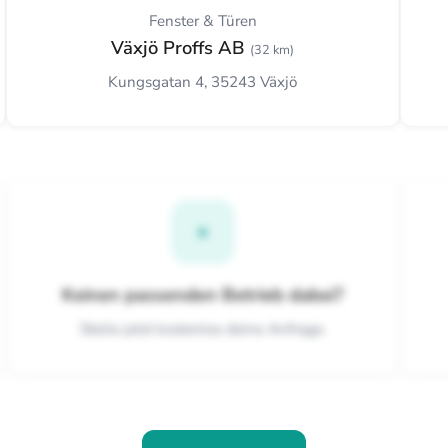
Fenster & Türen
Växjö Proffs AB
(32 km)
Kungsgatan 4, 35243 Växjö
+
Keinen passenden Betrieb dabei?
Stelle jetzt kostenlos deine Anfrage.