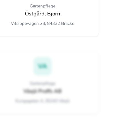
Gartenpflege
Östgård, Björn
Vitsippevägen 23, 84332 Bräcke
VA
Gartenpflege
Växjö Proffs AB
Kungsgatan 4, 35243 Växjö