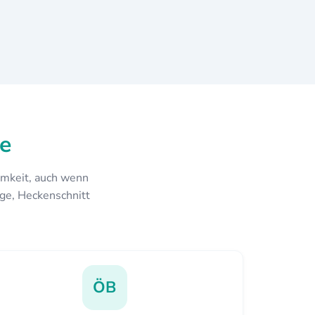
e
amkeit, auch wenn
ege, Heckenschnitt
ÖB