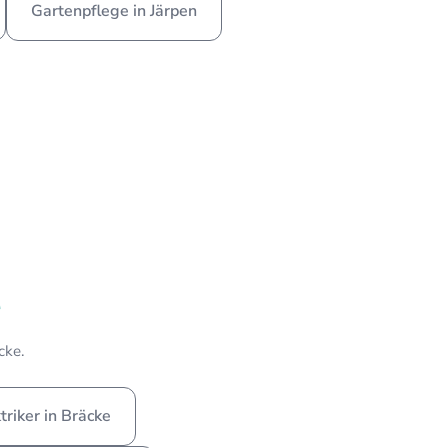
Gartenpflege in Järpen
e
cke.
triker in Bräcke