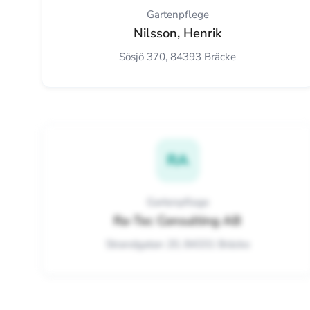
Gartenpflege
Nilsson, Henrik
Sösjö 370, 84393 Bräcke
RA
Gartenpflege
Ra-Tec Consulting AB
Strandgatan 20, 84331 Bräcke