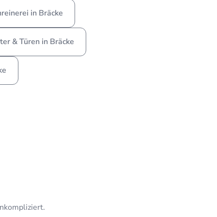
hreinerei in Bräcke
ter & Türen in Bräcke
ke
unkompliziert.