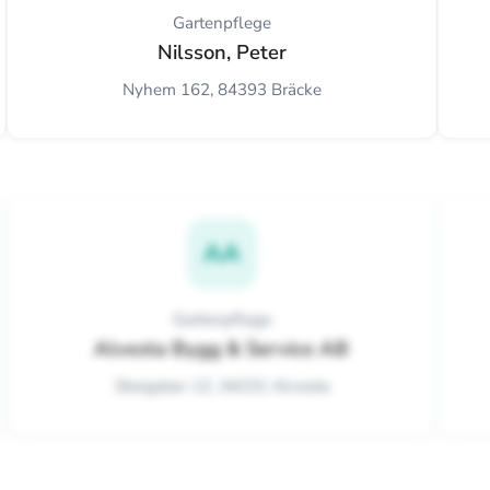
Gartenpflege
Nilsson, Peter
Nyhem 162, 84393 Bräcke
AA
Gartenpflege
Alvesta Bygg & Service AB
Storgatan 12, 34231 Alvesta