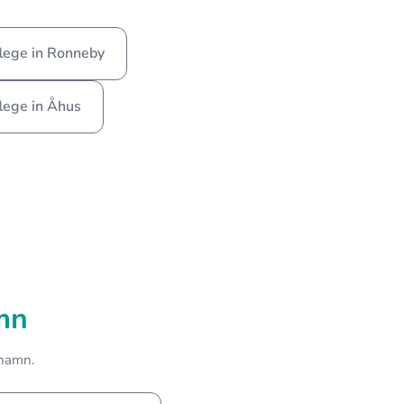
lege in Ronneby
lege in Åhus
mn
shamn.