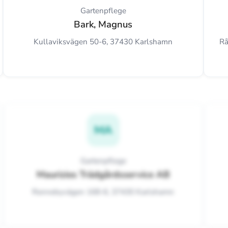
Gartenpflege
Bark, Magnus
Kullaviksvägen 50-6, 37430 Karlshamn
Rå
MA
Gartenpflege
Maurizios Trädgårdsservice AB
Ronnebyvägen 168-6, 37430 Karlshamn