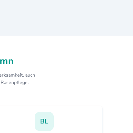
amn
erksamkeit, auch
r Rasenpflege,
BL