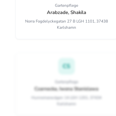
Gartenpflege
Arabzade, Shakila
Norra Fogdelyckegatan 27 B LGH 1101, 37438
Karlshamn
CS
Gartenpflege
Czarnecka, Iwona Stanislawa
Hunnemaravägen 14 LGH 1201, 37434
Karlshamn