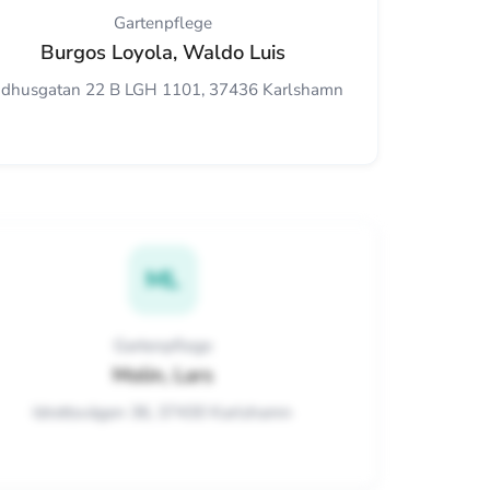
Gartenpflege
Burgos Loyola, Waldo Luis
dhusgatan 22 B LGH 1101, 37436 Karlshamn
ML
Gartenpflege
Molin, Lars
Idrottsvägen 36, 37430 Karlshamn