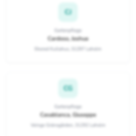
CJ
Gartenpflege
Cardoso, Joshua
Ekered Kullahus, 31297 Laholm
CG
Gartenpflege
Casablanca, Giuseppe
Veinge Gränsgården, 31292 Laholm