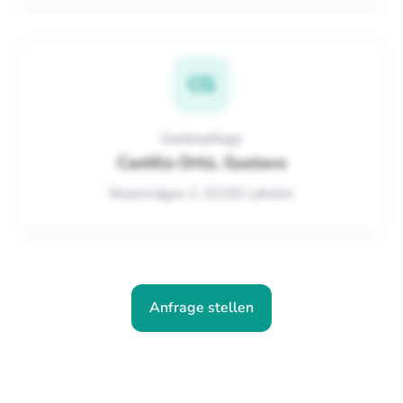
CG
Gartenpflege
Castillo Ortiz, Gustavo
Rosenvägen 2, 31232 Laholm
Anfrage stellen