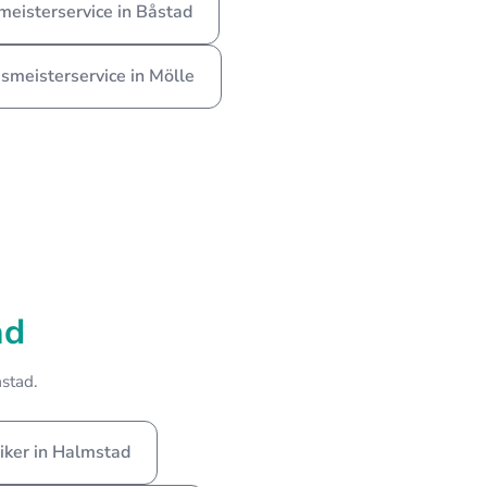
eisterservice in Båstad
smeisterservice in Mölle
ad
stad.
riker in Halmstad