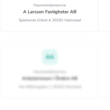
Hausmeisterservice
A Larsson Fastigheter AB
Sjöstrands Gränd 4, 30292 Halmstad
AA
Hausmeisterservice
Avbytarresurs i Örebro AB
Von Möllersgatan 1, 30232 Halmstad