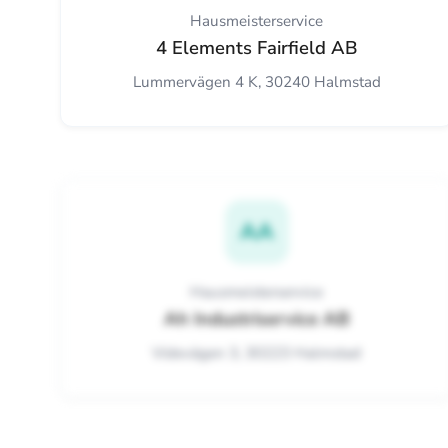
Hausmeisterservice
4 Elements Fairfield AB
Lummervägen 4 K, 30240 Halmstad
AA
Hausmeisterservice
Ah Industriservice AB
Videvägen 3, 30223 Halmstad