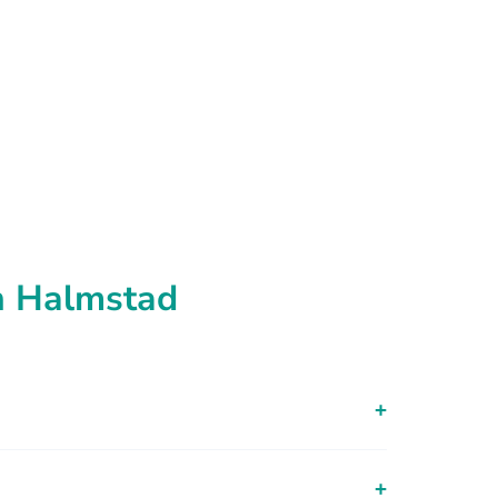
n Halmstad
+
+