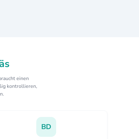
äs
braucht einen
ig kontrollieren,
n.
BD