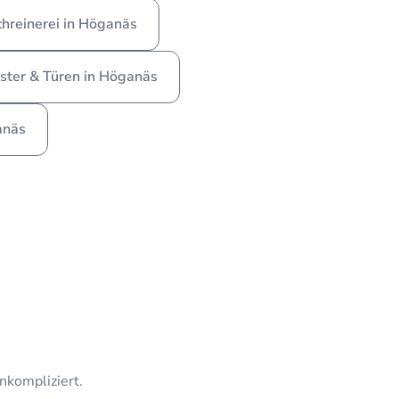
chreinerei in Höganäs
ster & Türen in Höganäs
anäs
unkompliziert.