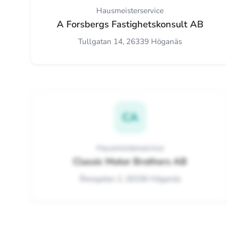
Hausmeisterservice
A Forsbergs Fastighetskonsult AB
Tullgatan 14, 26339 Höganäs
CA
Hausmeisterservice
Classic Motor Brothers AB
Åkergatan 2, 26336 Höganäs