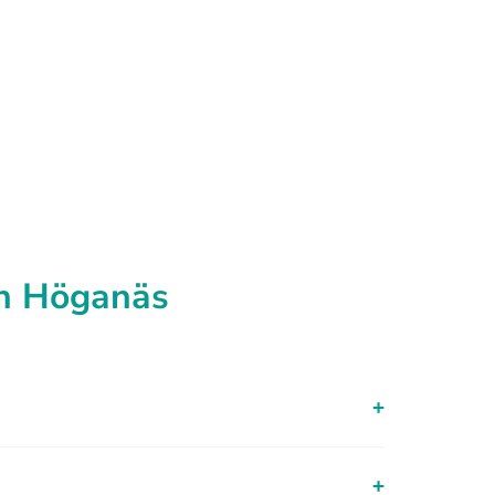
in Höganäs
+
+