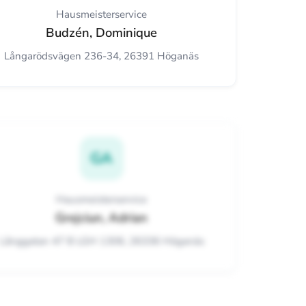
Hausmeisterservice
Budzén, Dominique
Långarödsvägen 236-34, 26391 Höganäs
GA
Hausmeisterservice
Grejciun, Adrian
Långgatan 47 B LGH 1306, 26336 Höganäs