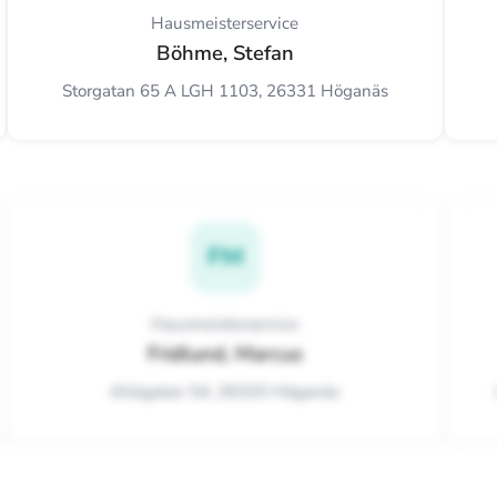
Hausmeisterservice
Böhme, Stefan
Storgatan 65 A LGH 1103, 26331 Höganäs
FM
Hausmeisterservice
Fridlund, Marcus
Allégatan 54, 26333 Höganäs