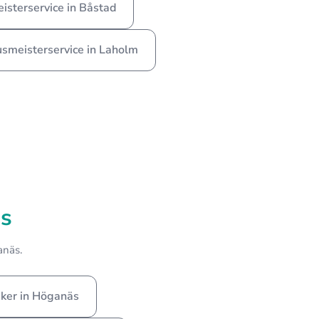
sterservice in Båstad
smeisterservice in Laholm
s
anäs.
iker in Höganäs