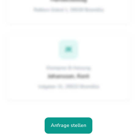
Rattens Gränd 1, 29539 Bromölla
JK
Klempner & Heizung
Johansson, Kent
Ivögatan 31, 29532 Bromölla
Anfrage stellen