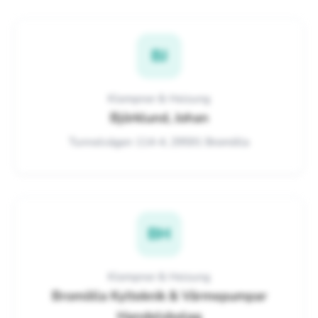
BJ
Klempner & Heizung
Björklund, Johan
Tunnelvägen 114-4, 29591 Bromölla
BH
Klempner & Heizung
Bromölla Kylteknik & Värmepumpar
Handelsbolag