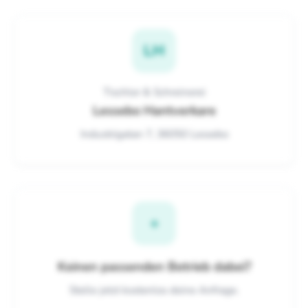
LH
Tischler & Schreinerei
Lessebo Hantverkare
Industrigatan 7, 36050 Lessebo
+
Keinen passenden Betrieb dabei?
Stelle jetzt kostenlos deine Anfrage.