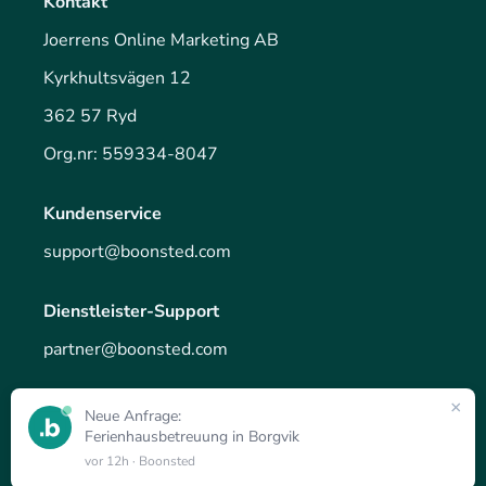
Kontakt
Joerrens Online Marketing AB
Kyrkhultsvägen 12
362 57 Ryd
Org.nr: 559334-8047
Kundenservice
support@boonsted.com
Dienstleister-Support
partner@boonsted.com
×
Neue Anfrage:
© 2025 - Ein Projekt von Joerrens Online Marketing AB
Ferienhausbetreuung in Borgvik
vor 12h
· Boonsted