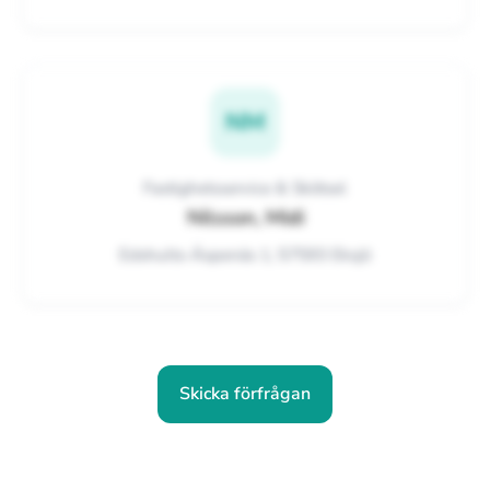
NM
Fastighetsservice & Skötsel
Nilsson, Midi
Edshults-Äspenäs 1, 57593 Eksjö
Skicka förfrågan