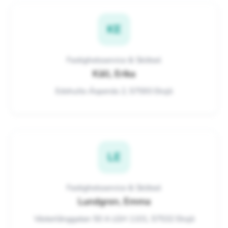
KE
Fastighetsservice & Skötsel
Käll, Erika
Edshults-Äspenäs 2, 57593 Eksjö
LE
Fastighetsservice & Skötsel
Lundgren, Emma
Västerlånggatan 50 A LGH 1101, 57532 Eksjö