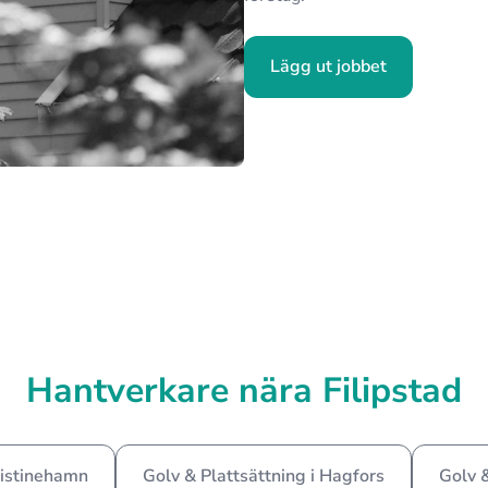
Lägg ut jobbet
Hantverkare nära Filipstad
ristinehamn
Golv & Plattsättning i Hagfors
Golv &