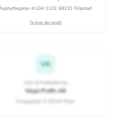
Asphyttegatan 4 LGH 1102, 68231 Filipstad
Ta över din profil
VA
Golv & Plattsättning
Växjö Proffs AB
Kungsgatan 4, 35243 Växjö