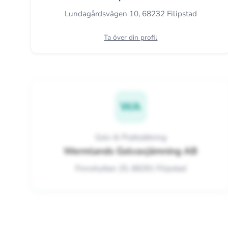
Lundagårdsvägen 10, 68232 Filipstad
Ta över din profil
WA
Golv & Plattsättning
Wermlands Golvavjämning AB
Finnshyttan 25, 68291 Filipstad