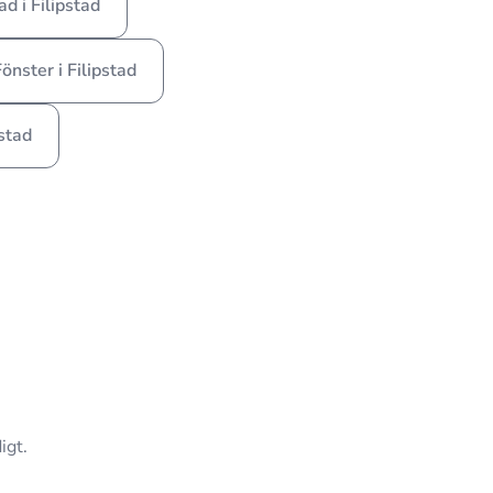
d i Filipstad
önster i Filipstad
stad
igt.