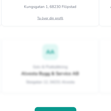
Kungsgatan 1, 68230 Filipstad
Ta över din profil
AA
Golv & Plattsättning
Alvesta Bygg & Service AB
Storgatan 12, 34231 Alvesta