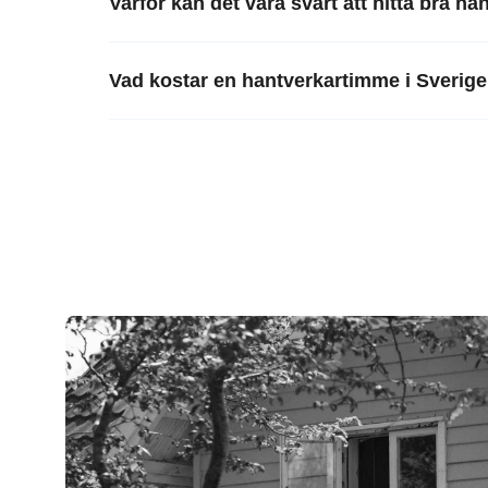
Varför kan det vara svårt att hitta bra ha
Vad kostar en hantverkartimme i Sverig