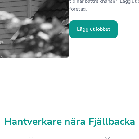
tid har bättre chanser. Lägg ut 
företag.
Lägg ut jobbet
Hantverkare nära Fjällbacka