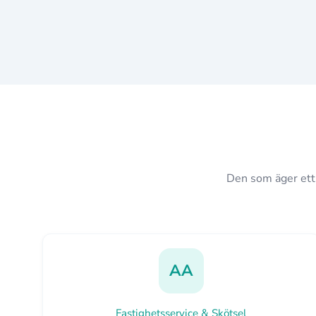
Den som äger ett f
AA
Fastighetsservice & Skötsel