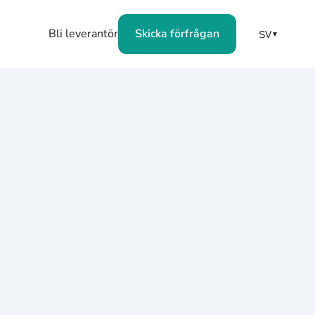
Bli leverantör
Skicka förfrågan
SV
▼