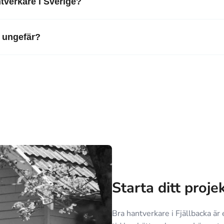
ntverkare i Sverige?
e ungefär?
Starta ditt proje
Bra hantverkare i Fjällbacka är