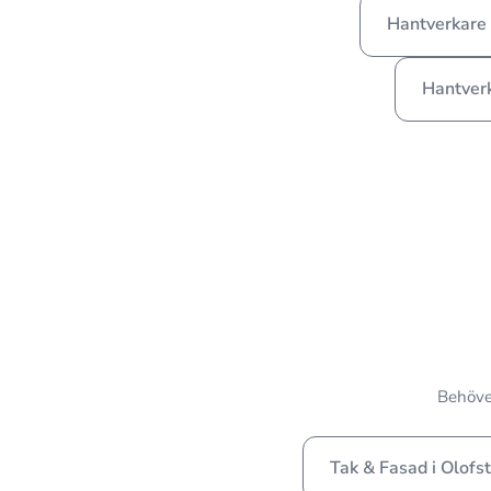
Hantverkare 
Hantverk
Behöver
Tak & Fasad i Olofs