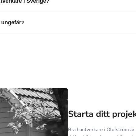
ntverkare i Sverige?
e ungefär?
Starta ditt proje
Bra hantverkare i Olofström är 