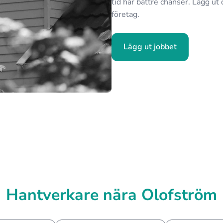
tid har bättre chanser. Lägg ut 
företag.
Lägg ut jobbet
Hantverkare nära Olofström