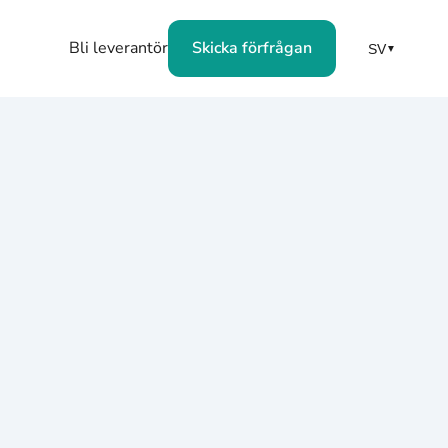
Bli leverantör
Skicka förfrågan
SV
▼