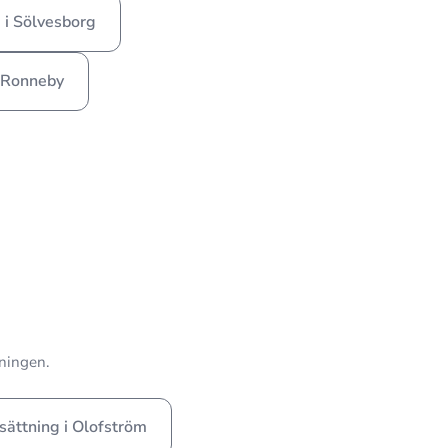
 i Sölvesborg
 Ronneby
vningen.
sättning i Olofström