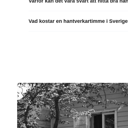
Varför kan det vara svårt att hitta bra ha
Vad kostar en hantverkartimme i Sverig