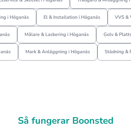
tsservice & Skötsel i Höganäs
Trädgård & Anläggning 
ing i Höganäs
El & Installation i Höganäs
VVS & 
ganäs
Målare & Lackering i Höganäs
Golv & Platt
ganäs
Mark & Anläggning i Höganäs
Städning & 
Så fungerar Boonsted