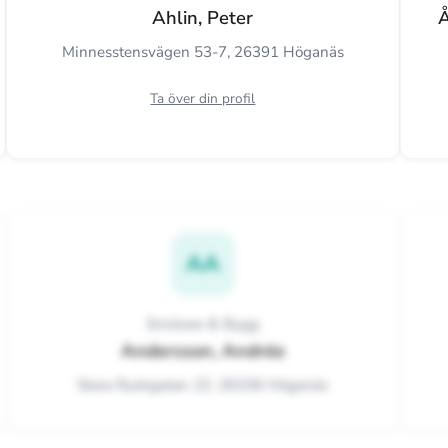
Ahlin, Peter
Å
Minnesstensvägen 53-7, 26391 Höganäs
Ta över din profil
AA
Snickare & Bygg
Andersson, Andrée
Stora Rydsgatan 22, 26336 Höganäs