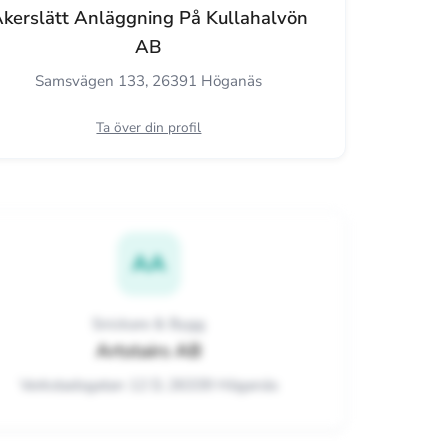
kerslätt Anläggning På Kullahalvön
AB
Samsvägen 133, 26391 Höganäs
Ta över din profil
AA
Snickare & Bygg
Artstairs AB
Verkstadsgatan 12 D, 26339 Höganäs