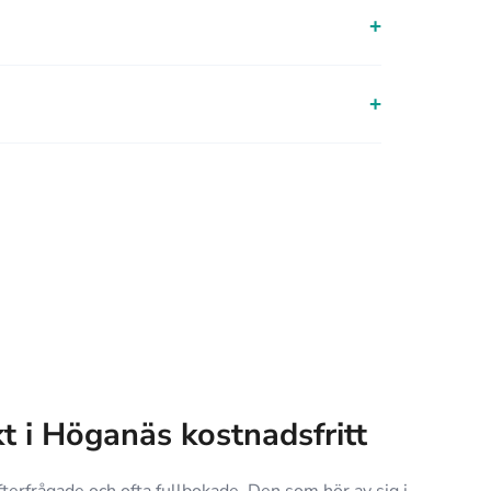
+
+
kt i Höganäs kostnadsfritt