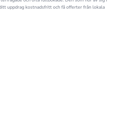
terfrågade och ofta fullbokade. Den som hör av sig i
ditt uppdrag kostnadsfritt och få offerter från lokala