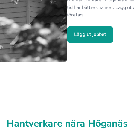
Bra hantverkare i Höganäs är ef
tid har bättre chanser. Lägg ut 
företag.
Lägg ut jobbet
Hantverkare nära Höganäs