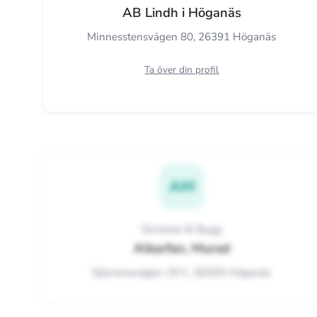
AB Lindh i Höganäs
Minnesstensvägen 80, 26391 Höganäs
Ta över din profil
AM
Snickare & Bygg
Alkarfan, Murad
Sjöcronavägen 19 C, 26350 Höganäs