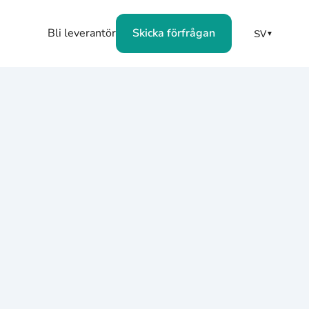
Bli leverantör
Skicka förfrågan
SV
▼