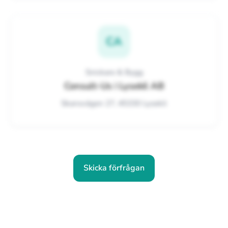
CA
Snickare & Bygg
Consult-Us i Lysekil AB
Skansvägen 27, 45330 Lysekil
Skicka förfrågan