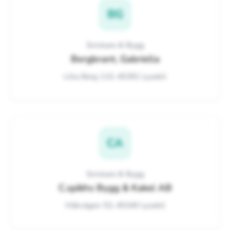
BG
Snickare & Bygg
Bergbrant, Gabriella
Lilla Berg 110, 45391 Lysekil
CA
Snickare & Bygg
C.spikhs Bygg & Kakel AB
Hökvägen 53, 45340 Lysekil