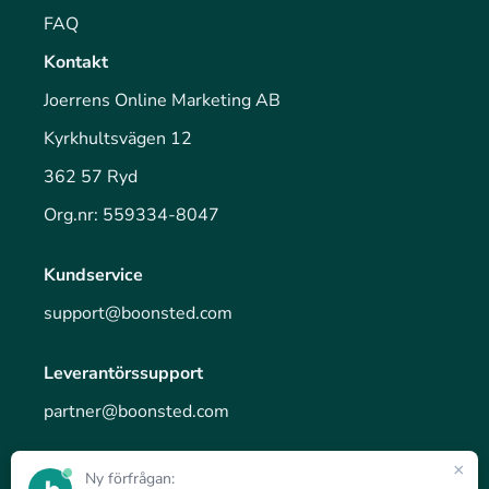
FAQ
Kontakt
Joerrens Online Marketing AB
Kyrkhultsvägen 12
362 57 Ryd
Org.nr: 559334-8047
Kundservice
support@boonsted.com
Leverantörssupport
partner@boonsted.com
×
Ny förfrågan:
© 2025 - Ett projekt av Joerrens Online Marketing AB