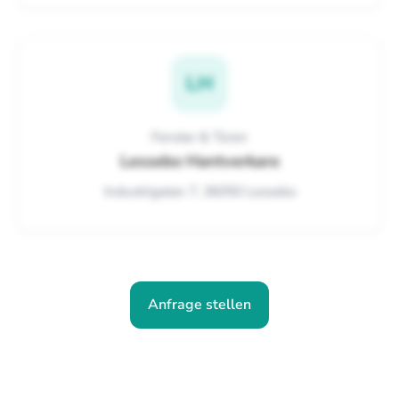
LH
Fenster & Türen
Lessebo Hantverkare
Industrigatan 7, 36050 Lessebo
Anfrage stellen