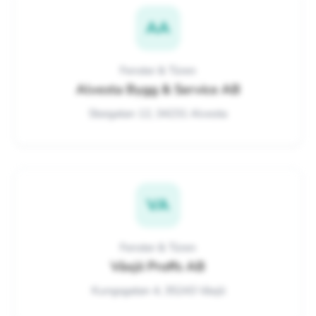
AA
Fenster & Türen
Alvesta Bygg & Service AB
Storgatan 12, 34231 Alvesta
VA
Fenster & Türen
Växjö Proffs AB
Kungsgatan 4, 35243 Växjö