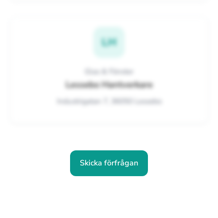
LH
Glas & Fönster
Lessebo Hantverkare
Industrigatan 7, 36050 Lessebo
Skicka förfrågan