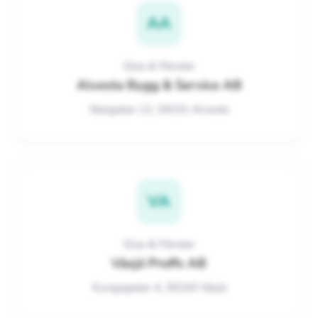
AA
Glas & Fönster
Alvesta Bygg & Service AB
Storgatan 12, 34231 Alvesta
VA
Glas & Fönster
Växjö Proffs AB
Kungsgatan 4, 35243 Växjö