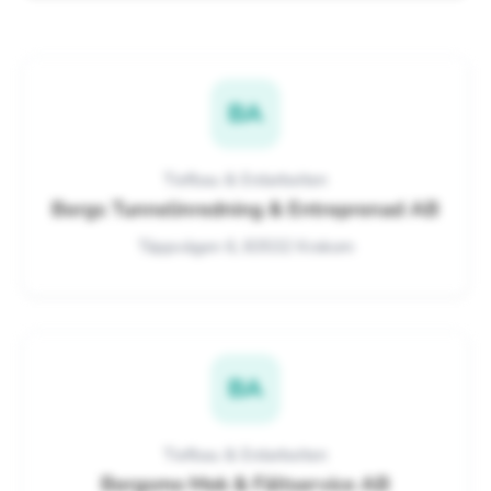
BA
Tiefbau & Erdarbeiten
Bergs Tunnelinredning & Entreprenad AB
Täppvägen 6, 83532 Krokom
BA
Tiefbau & Erdarbeiten
Bergsmo Mek & Fältservice AB