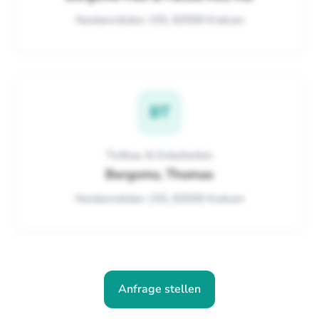
Nordannälden 155, 83599 Krokom
BT
Tiefbau & Erdarbeiten
Bergsmo, Thomas
Nordannälden 155, 83599 Krokom
Anfrage stellen